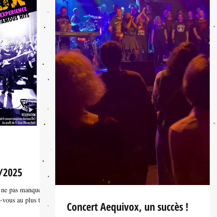
/2025
 ne pas manquer.
-vous au plus tôt à
Concert Aequivox, un succès !