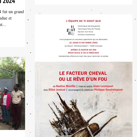
l 2024
4 fut un grand
ndue et
t...