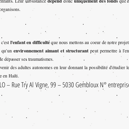
dépend
uniquement des fonds
 enfants. Leur subsistance
donc
que n
organisons.
l'enfant en difficulté
 c'est
que nous mettons au coeur de notre projet
environnement aimant et structurant
n qu'un
peut permettre à l'en
 de dépasser ses traumatismes.
venir des adultes autonomes en leur donnant la possibilité d'étudier l
e en Haïti.
O – Rue Try Al Vigne, 99 – 5030 Gembloux N° entrepri