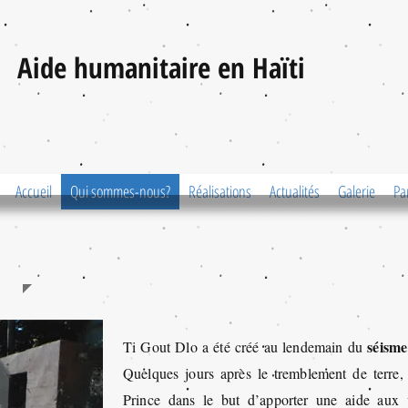
Aide humanitaire en Haïti
Accueil
Qui sommes-nous?
Réalisations
Actualités
Galerie
Pa
séisme
Ti Gout Dlo a été créé au lendemain du
Quelques jours après le tremblement de terre,
Prince dans le but d’apporter une aide aux v