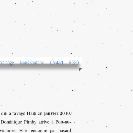
rrainage
Nous soutenir
Contact
RGPD
janvier 2010
qui a ravagé Haïti en
.
 Dominique Pirnay arrive à Port-au-
ictimes. Elle rencontre par hasard